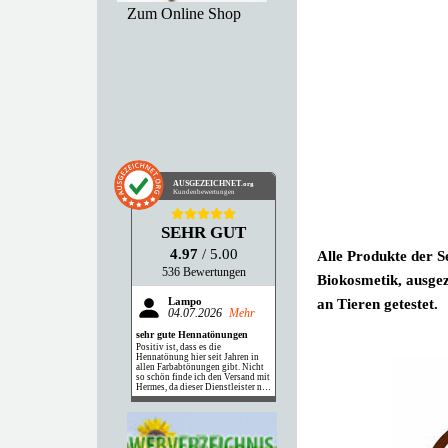
Zum Online Shop
AUSGEZEICHNET
.org
Kundenbewertungen
SEHR GUT
4.97
/ 5.00
Alle Produkte der 
536 Bewertungen
Biokosmetik, ausgez
an Tieren getestet.
Lampo
04.07.2026
Mehr
sehr gute Hennatönungen
Positiv ist, dass es die
Hennatönung hier seit Jahren in
allen Farbabtönungen gibt. Nicht
so schön finde ich den Versand mit
Hermes, da dieser Dienstleister nie
klingelt, sondern das Paket einfach
vor die Haustüre legt.
Hinweis zu den Bewertungen